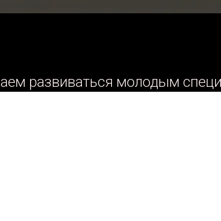
аем развиваться молодым специ
риветствуем опыт профессионал
Работа в Северном или Центральном районе г.
Владение навыками выполнения различных вид
лица
Выполнение комплексных спа услуг(скрабирова