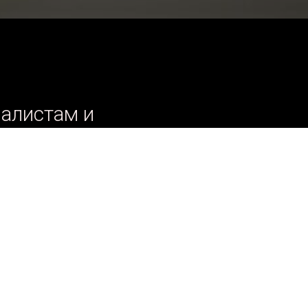
алистам и
ов
 Воронеж
ов массажа тела и
ние, маски и