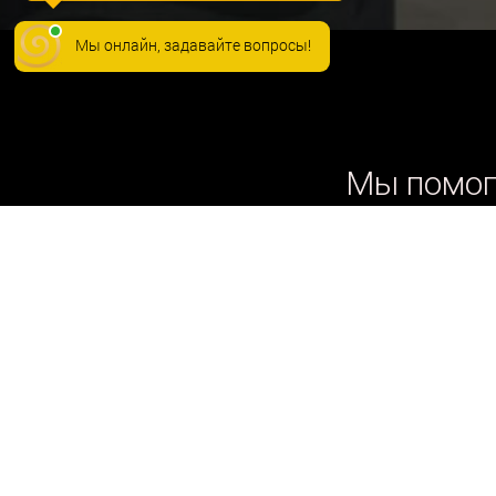
Мы онлайн, задавайте вопросы!
Мы помог
п
Спа-мастер,
массажист