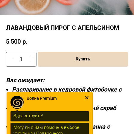
ЛАВАНДОВЫЙ ПИРОГ С АПЕЛЬСИНОМ
5 500
р.
Купить
Вас ожидает:
Распаривание в кедровой фитобочке с
травяным паром.
Волна Premium
Очищение всего тела, нежный скраб
Здравствуйте!
«Лаванда»
Расслабляющая молочная ванна с
Могу ли я Вам помочь в выборе
услуги или Подарочного