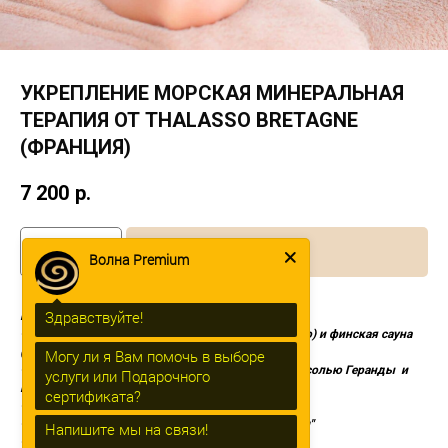
УКРЕПЛЕНИЕ МОРСКАЯ МИНЕРАЛЬНАЯ
ТЕРАПИЯ ОТ THALASSO BRETAGNE
(ФРАНЦИЯ)
7 200
р.
Купить
Волна Premium
Здравствуйте!
Процедура включает :
•Распаривание в кедровой фитобочке (для одного) и финская сауна
(для двоих)
Могу ли я Вам помочь в выборе
•Очищение всего тела. Флюид гоммаж (пилинг) с солью Геранды и
услуги или Подарочного
морским магнием
сертификата?
•Тёплый душ
•Маска для тела . Обертывание "Талассо Кальциум"
Напишите мы на связи!
•Отдых в маске ( 30 мин. )