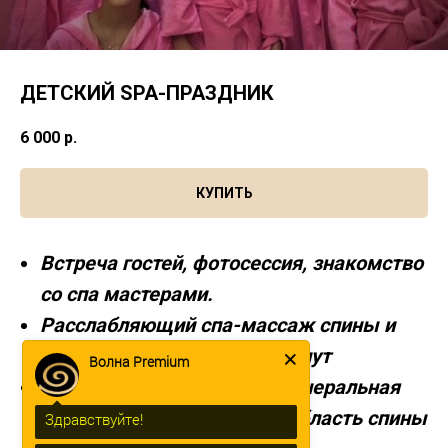
ДЕТСКИЙ SPA-ПРАЗДНИК
6 000
р.
КУПИТЬ
Встреча гостей, фотосессия, знакомство
со спа мастерами.
Расслабляющий спа-массаж спины и
ШВЗ, массаж головы 40 минут
Волна Premium
Оздоровительная маска минеральная
грязь Пелоид Геранды на область спины
Здравствуйте!